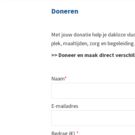
straat
Doneren
Met jouw donatie help je dakloze vluc
plek, maaltijden, zorg en begeleiding.
>> Doneer en maak direct verschil
Naam
*
E-mailadres
Bedrag (
€
)
*